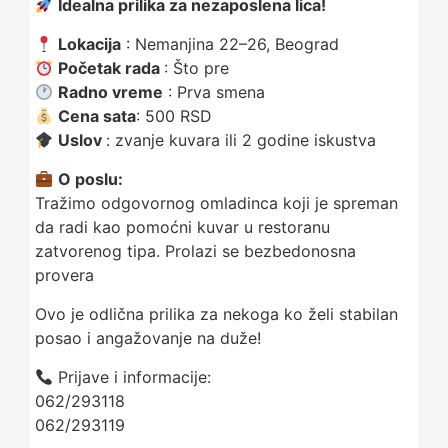
Idealna prilika za nezaposlena lica!
Lokacija
: Nemanjina 22–26, Beograd
Početak rada
: Što pre
Radno vreme
: Prva smena
Cena sata
: 500 RSD
Uslov
: zvanje kuvara ili 2 godine iskustva
O poslu:
Tražimo odgovornog omladinca koji je spreman
da radi kao pomoćni kuvar u restoranu
zatvorenog tipa. Prolazi se bezbedonosna
provera
Ovo je odlična prilika za nekoga ko želi stabilan
posao i angažovanje na duže!
Prijave i informacije:
062/293118
062/293119